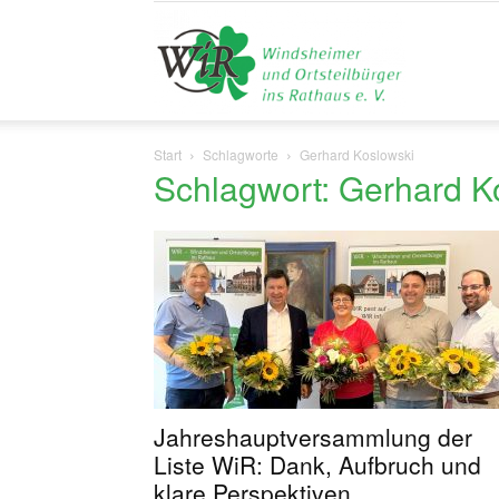
Liste
Start
Schlagworte
Gerhard Koslowski
Schlagwort: Gerhard K
WiR
Jahreshauptversammlung der
Liste WiR: Dank, Aufbruch und
klare Perspektiven