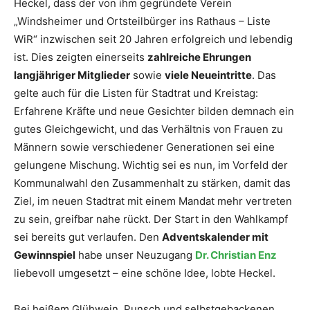
Heckel, dass der von ihm gegründete Verein
„Windsheimer und Ortsteilbürger ins Rathaus – Liste
WiR“ inzwischen seit 20 Jahren erfolgreich und lebendig
ist. Dies zeigten einerseits
zahlreiche Ehrungen
langjähriger Mitglieder
sowie
viele Neueintritte
. Das
gelte auch für die Listen für Stadtrat und Kreistag:
Erfahrene Kräfte und neue Gesichter bilden demnach ein
gutes Gleichgewicht, und das Verhältnis von Frauen zu
Männern sowie verschiedener Generationen sei eine
gelungene Mischung. Wichtig sei es nun, im Vorfeld der
Kommunalwahl den Zusammenhalt zu stärken, damit das
Ziel, im neuen Stadtrat mit einem Mandat mehr vertreten
zu sein, greifbar nahe rückt. Der Start in den Wahlkampf
sei bereits gut verlaufen. Den
Adventskalender mit
Gewinnspiel
habe unser Neuzugang
Dr. Christian Enz
liebevoll umgesetzt – eine schöne Idee, lobte Heckel.
Bei heißem Glühwein, Punsch und selbstgebackenen