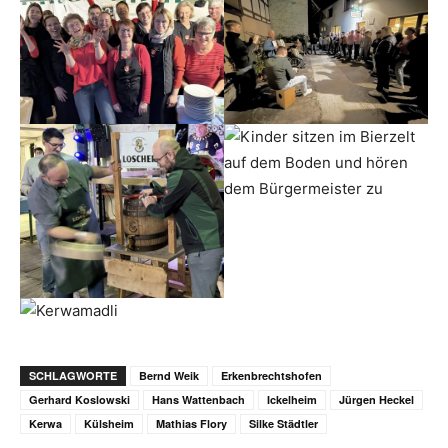
SCHLAGWORTE
Bernd Weik
Erkenbrechtshofen
Gerhard Koslowski
Hans Wattenbach
Ickelheim
Jürgen Heckel
Kerwa
Külsheim
Mathias Flory
Silke Städtler