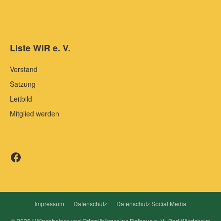
Liste WiR e. V.
Vorstand
Satzung
Leitbild
Mitglied werden
Liste WiR auf Facebook
Impressum
Datenschutz
Datenschutz Social Media
© 2025 I Windsheiner und Ortsteilbürger ins Rathaus e. V., Bad Windsheim