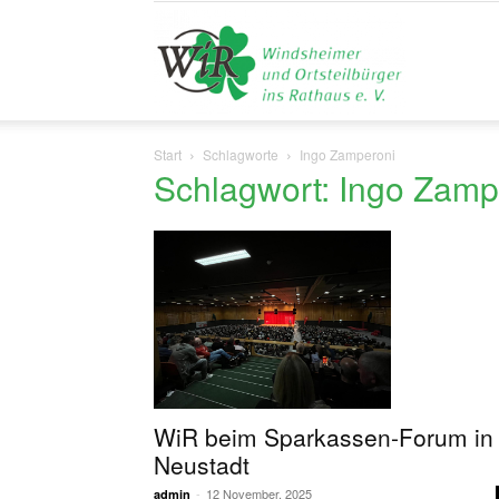
Liste
Start
Schlagworte
Ingo Zamperoni
Schlagwort: Ingo Zamp
WiR
WiR beim Sparkassen-Forum in
Neustadt
-
12 November, 2025
admin