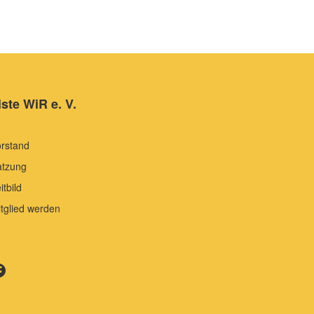
iste WiR e. V.
rstand
atzung
itbild
tglied werden
ste WiR auf Facebook