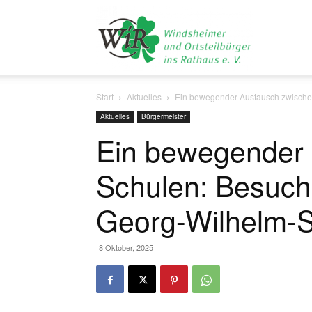
Liste
Start
Aktuelles
Ein bewegender Austausch zwische
WiR
Aktuelles
Bürgermeister
Ein bewegender
Schulen: Besuch
Georg-Wilhelm-S
8 Oktober, 2025