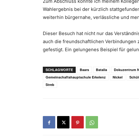
Zum Abschluss konnte ich meinem Kollege
Wahlergebnis bei der kürzlich stattgefund
weiterhin bürgernahe, verlässliche und men
Dieser Besuch hat nicht nur das Verständni
auch die freundschaftlichen Verbindungen 
gefestigt. Ein gelungenes Beispiel für ge
SCHLAGWORTE
Baars
Batalia
Dokuzentrum 
Gemeinschaftshauptschule Erkelenz
Nickel
Schül
Streb