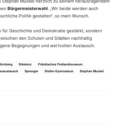
n Stephan Muckel herzlich zu seinem herausragendem
enen
Bürgermeisterwahl
. „Wir beide werden auch
schliche Politik gestalten“, so mein Wunsch.
s für Geschichte und Demokratie gestärkt, sondern
zwischen den Schulen und Städten nachhaltig
lungene Begegnungen und wertvollen Austausch.
Nürnberg
Erkelenz
Fränkisches Freilandmuseum
eraustausch
Sprenger
Steller-Gymnasium
Stephan Muckel