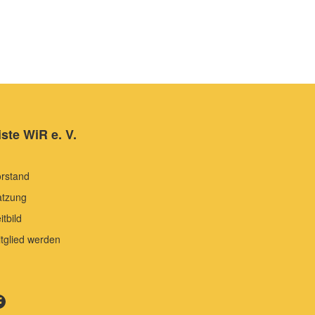
iste WiR e. V.
rstand
atzung
itbild
tglied werden
te WiR auf Facebook